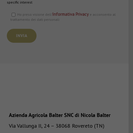
specific interest
Informativa Privacy
Ho preso visione dell’
e acconsento al
trattamento dei dati personali
Si prega di lasciare vuoto questo campo.
Azienda Agricola Balter SNC di Nicola Balter
Via Vallunga II, 24 – 38068 Rovereto (TN)