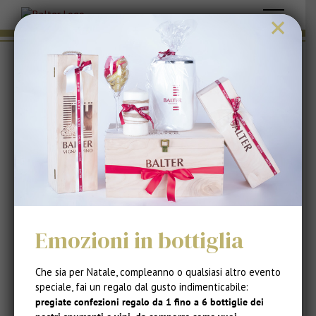
Salta
×
al
contenuto
Tradizione, passione, arte nella
vinificazione.
I vini Balter sono più che semplici vini:
rappresentano tutto ciò che abbiamo di più caro,
le competenze affinate negli anni, le giornate
trascorse nei vigneti sotto il sole che brucia, le
attese che sembrano non avere mai fine,
l’eccitazione per i riconoscimenti ottenuti.
Emozioni in bottiglia
Che sia per Natale, compleanno o qualsiasi altro evento
speciale, fai un regalo dal gusto indimenticabile:
pregiate confezioni regalo da 1 fino a 6 bottiglie dei