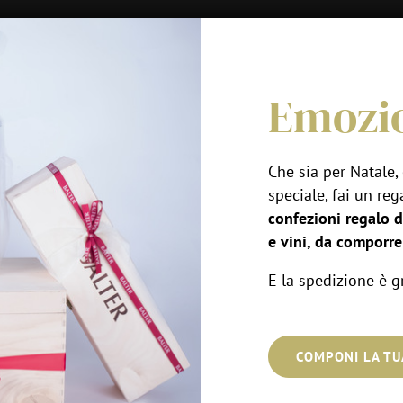
HOME
VINI
LOCATION
VISITA & 
Emozio
Che sia per Natale,
speciale, fai un re
 dettaglio.
confezioni regalo d
 blog.
e vini, da comporr
E la spedizione è gr
COMPONI LA TU