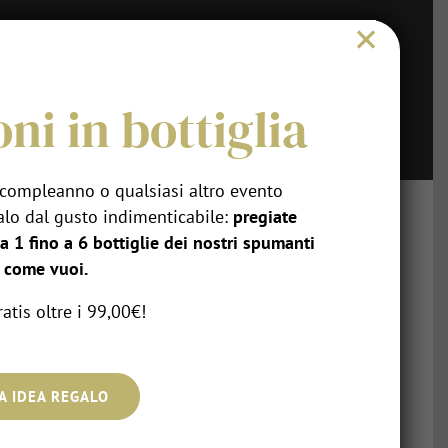
×
DEGUSTA
STILE BALTER
CONTATTI
ni in bottiglia
 compleanno o qualsiasi altro evento
galo dal gusto indimenticabile:
pregiate
a 1 fino a 6 bottiglie dei nostri spumanti
e come vuoi.
atis oltre i 99,00€!
A IDEA REGALO