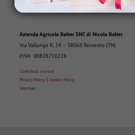
Azienda Agricola Balter SNC di Nicola Balter
Via Vallunga II, 24 – 38068 Rovereto (TN)
P.IVA
00828710228
Contributi ricevuti
|
Privacy Policy
Cookie Policy
Sitemap