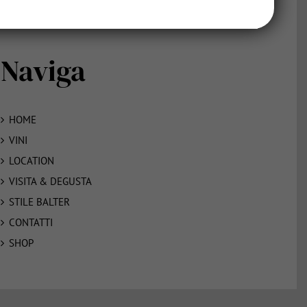
Naviga
HOME
VINI
LOCATION
VISITA & DEGUSTA
STILE BALTER
CONTATTI
SHOP