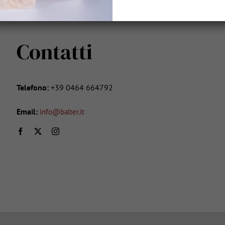
Contatti
Telefono:
+39
0464 664792
Email:
info@balter.it