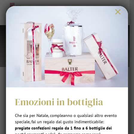
Salta
×
al
contenuto
Confezioni regalo
Grazie per la
Emozioni in bottiglia
richiesta
Che sia per Natale, compleanno o qualsiasi altro evento
Ti ricontatteremo al più presto per confermare
speciale, fai un regalo dal gusto indimenticabile:
l’ordine
pregiate confezioni regalo da 1 fino a 6 bottiglie dei