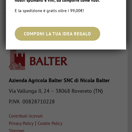
nostri spumanti e vini, da comporre come vuoi.
E la spedizione è gratis oltre i 99,00€!
COMPONI LA TUA IDEA REGALO
Azienda Agricola Balter SNC di Nicola Balter
Via Vallunga II, 24 – 38068 Rovereto (TN)
P.IVA
00828710228
Contributi ricevuti
|
Privacy Policy
Cookie Policy
Sitemap